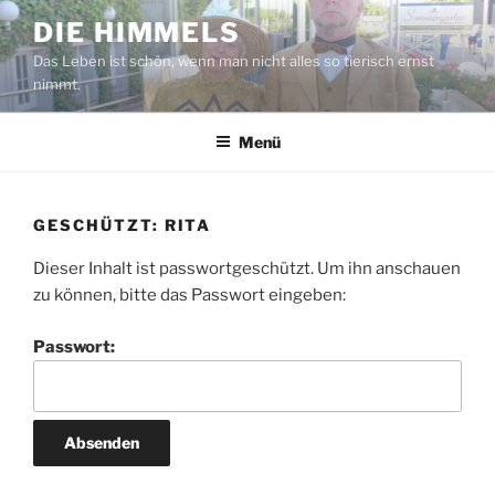
Zum
DIE HIMMELS
Inhalt
Das Leben ist schön, wenn man nicht alles so tierisch ernst
springen
nimmt.
Menü
GESCHÜTZT: RITA
Dieser Inhalt ist passwortgeschützt. Um ihn anschauen
zu können, bitte das Passwort eingeben:
Passwort: