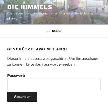
Zum
DIE HIMMELS
Inhalt
Das Leben ist schön, wenn man nicht alles so tierisch ernst
springen
nimmt.
Menü
GESCHÜTZT: AWO MIT ANNI
Dieser Inhalt ist passwortgeschützt. Um ihn anschauen
zu können, bitte das Passwort eingeben:
Passwort: