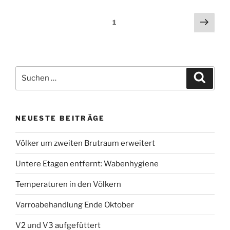
Seitennummerierung
Näch
Seite
1
Seit
der
Beiträge
Suche
Suche
nach:
NEUESTE BEITRÄGE
Völker um zweiten Brutraum erweitert
Untere Etagen entfernt: Wabenhygiene
Temperaturen in den Völkern
Varroabehandlung Ende Oktober
V2 und V3 aufgefüttert