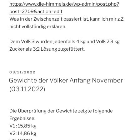
https://www.die-himmels.de/wp-admin/post.php?
post=2709&action=edit
Was in der Zwischenzeit passiert ist, kann ich mir z.Z.
nicht vollständig erklären.
Dem Volk 3 wurden jedenfalls 4 kg und Volk 2 3 kg
Zucker als 3:2 Lösung zugefüttert.
VERÖFFENTLICHT
03/11/2022
AM
Gewichte der Völker Anfang November
(03.11.2022)
Die Überprüfung der Gewichte zeigte folgende
Ergebnisse:
V1 : 15,85 kg
V2: 14,86 kg