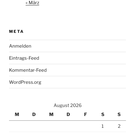
« März
META
Anmelden
Eintrags-Feed
Kommentar-Feed
WordPress.org
August 2026
M
D
M
D
F
S
S
1
2