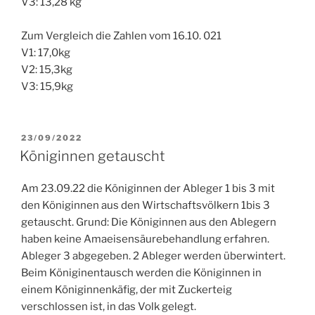
V3: 13,28 kg
Zum Vergleich die Zahlen vom 16.10. 021
V1: 17,0kg
V2: 15,3kg
V3: 15,9kg
VERÖFFENTLICHT
23/09/2022
AM
Königinnen getauscht
Am 23.09.22 die Königinnen der Ableger 1 bis 3 mit
den Königinnen aus den Wirtschaftsvölkern 1bis 3
getauscht. Grund: Die Königinnen aus den Ablegern
haben keine Amaeisensäurebehandlung erfahren.
Ableger 3 abgegeben. 2 Ableger werden überwintert.
Beim Königinentausch werden die Königinnen in
einem Königinnenkäfig, der mit Zuckerteig
verschlossen ist, in das Volk gelegt.