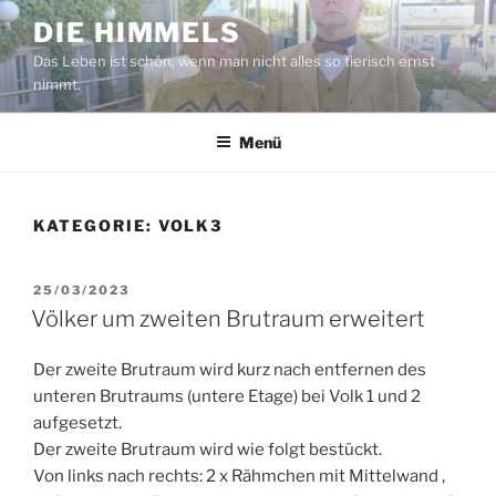
Zum
DIE HIMMELS
Inhalt
Das Leben ist schön, wenn man nicht alles so tierisch ernst
springen
nimmt.
Menü
KATEGORIE:
VOLK3
VERÖFFENTLICHT
25/03/2023
AM
Völker um zweiten Brutraum erweitert
Der zweite Brutraum wird kurz nach entfernen des
unteren Brutraums (untere Etage) bei Volk 1 und 2
aufgesetzt.
Der zweite Brutraum wird wie folgt bestückt.
Von links nach rechts: 2 x Rähmchen mit Mittelwand ,