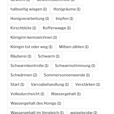
halbseitig wiegen
(1)
Honigräume
(1)
Honigverarbeitung
(1)
Impfen
(1)
Kirschblüte
(1)
Kofferwaage
(1)
Königinn kennzeichnen
(1)
Königin tot oder weg
(1)
Milben zählen
(1)
Räuberei
(1)
Schwarm
(1)
Schwarmkontrolle
(1)
Schwarmstimmung
(1)
Schwärmen
(2)
Sommersonnenwende
(1)
Start
(1)
Varroabehandlung
(1)
Verstärken
(1)
Volksdurchsicht
(1)
Wassergehalt
(1)
Wassergehalt des Honigs
(1)
Wassergehalt im Vergleich
(1)
weiselprobe
(1)