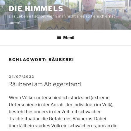
Zum
DIE HIMMELS
Inhalt
Das Leben ist schön, wenn man nicht alles so tierisch ernst
springen
nimmt.
Menü
SCHLAGWORT:
RÄUBEREI
VERÖFFENTLICHT
24/07/2022
AM
Räuberei am Ablegerstand
Wenn Völker unterschiedlich stark sind (extreme
Unterschiede in der Anzahl der Individuen im Volk),
besteht besonders in der Zeit mit schwacher
Trachtsituation die Gefahr des Räuberns. Dabei
überfällt ein starkes Volk ein schwächeres, um an die