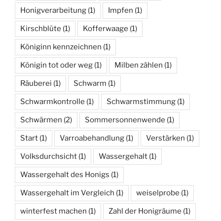
Honigverarbeitung
(1)
Impfen
(1)
Kirschblüte
(1)
Kofferwaage
(1)
Königinn kennzeichnen
(1)
Königin tot oder weg
(1)
Milben zählen
(1)
Räuberei
(1)
Schwarm
(1)
Schwarmkontrolle
(1)
Schwarmstimmung
(1)
Schwärmen
(2)
Sommersonnenwende
(1)
Start
(1)
Varroabehandlung
(1)
Verstärken
(1)
Volksdurchsicht
(1)
Wassergehalt
(1)
Wassergehalt des Honigs
(1)
Wassergehalt im Vergleich
(1)
weiselprobe
(1)
winterfest machen
(1)
Zahl der Honigräume
(1)