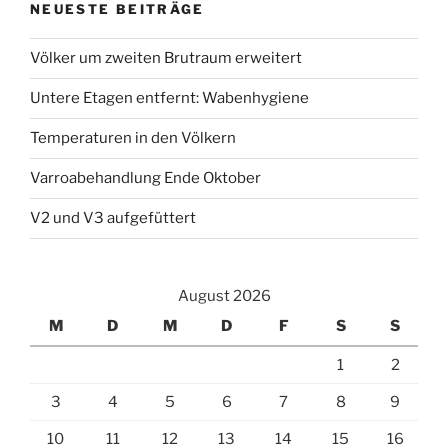
NEUESTE BEITRÄGE
Völker um zweiten Brutraum erweitert
Untere Etagen entfernt: Wabenhygiene
Temperaturen in den Völkern
Varroabehandlung Ende Oktober
V2 und V3 aufgefüttert
August 2026
M
D
M
D
F
S
S
1
2
3
4
5
6
7
8
9
10
11
12
13
14
15
16