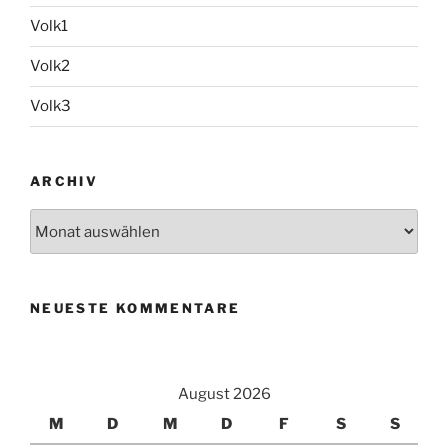
Volk1
Volk2
Volk3
ARCHIV
Archiv
NEUESTE KOMMENTARE
August 2026
M
D
M
D
F
S
S