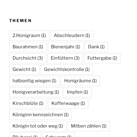
THEMEN
2.Honigraum
(1)
Abschleudern
(1)
Baurahmen
(1)
Bienenjahr
(1)
Dank
(1)
Durchsicht
(3)
Einfüttern
(3)
Futtergabe
(1)
Gewicht
(1)
Gewichtskontrolle
(1)
halbseitig wiegen
(1)
Honigräume
(1)
Honigverarbeitung
(1)
Impfen
(1)
Kirschblüte
(1)
Kofferwaage
(1)
Königinn kennzeichnen
(1)
Königin tot oder weg
(1)
Milben zählen
(1)