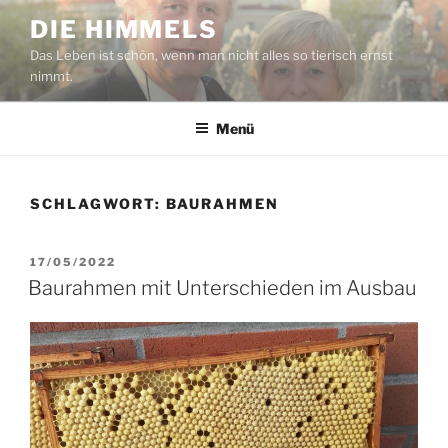
Zum
DIE HIMMELS
Inhalt
Das Leben ist schön, wenn man nicht alles so tierisch ernst
springen
nimmt.
Menü
SCHLAGWORT:
BAURAHMEN
VERÖFFENTLICHT
17/05/2022
AM
Baurahmen mit Unterschieden im Ausbau