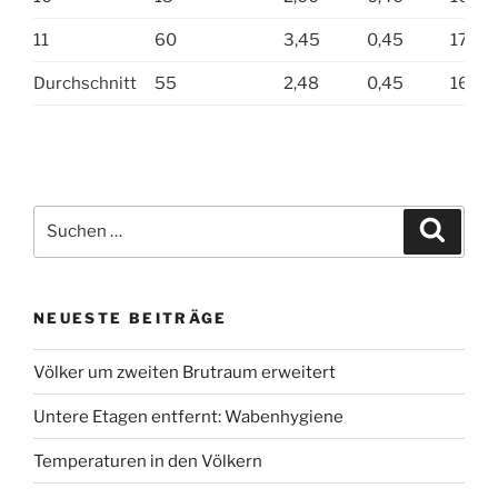
11
60
3,45
0,45
17,0
Durchschnitt
55
2,48
0,45
16,0
Suche
Suche
nach:
NEUESTE BEITRÄGE
Völker um zweiten Brutraum erweitert
Untere Etagen entfernt: Wabenhygiene
Temperaturen in den Völkern