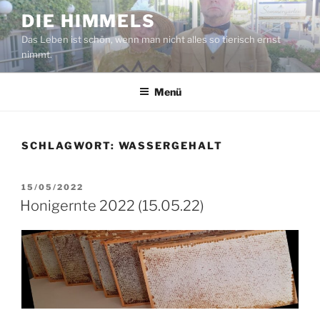
Zum
DIE HIMMELS
Inhalt
Das Leben ist schön, wenn man nicht alles so tierisch ernst
springen
nimmt.
Menü
SCHLAGWORT:
WASSERGEHALT
VERÖFFENTLICHT
15/05/2022
AM
Honigernte 2022 (15.05.22)