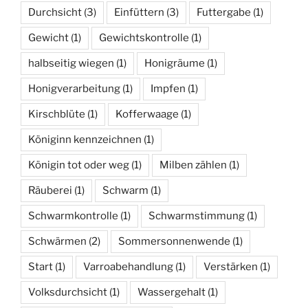
Durchsicht
(3)
Einfüttern
(3)
Futtergabe
(1)
Gewicht
(1)
Gewichtskontrolle
(1)
halbseitig wiegen
(1)
Honigräume
(1)
Honigverarbeitung
(1)
Impfen
(1)
Kirschblüte
(1)
Kofferwaage
(1)
Königinn kennzeichnen
(1)
Königin tot oder weg
(1)
Milben zählen
(1)
Räuberei
(1)
Schwarm
(1)
Schwarmkontrolle
(1)
Schwarmstimmung
(1)
Schwärmen
(2)
Sommersonnenwende
(1)
Start
(1)
Varroabehandlung
(1)
Verstärken
(1)
Volksdurchsicht
(1)
Wassergehalt
(1)