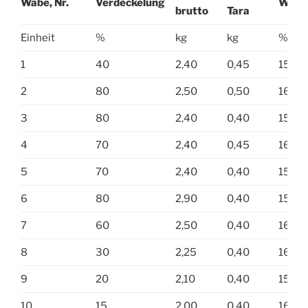
Wabe, Nr.
Verdeckelung
Wasse
brutto
Tara
Einheit
%
kg
kg
%
1
40
2,40
0,45
15,5
2
80
2,50
0,50
16,5
3
80
2,40
0,40
15,5
4
70
2,40
0,45
16,0
5
70
2,40
0,40
15,5
6
80
2,90
0,40
15,5
7
60
2,50
0,40
16,5
8
30
2,25
0,40
16,5
9
20
2,10
0,40
15,5
10
15
2,00
0,40
16,5