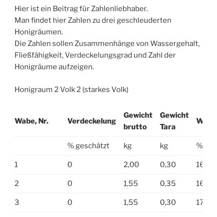
Hier ist ein Beitrag für Zahlenliebhaber.
Man findet hier Zahlen zu drei geschleuderten
Honigräumen.
Die Zahlen sollen Zusammenhänge von Wassergehalt,
Fließfähigkeit, Verdeckelungsgrad und Zahl der
Honigräume aufzeigen.
Honigraum 2 Volk 2 (starkes Volk)
Gewicht
Gewicht
Wabe, Nr.
Verdeckelung
Wasse
brutto
Tara
% geschätzt
kg
kg
%
1
0
2,00
0,30
16,0
2
0
1,55
0,35
16,5
3
0
1,55
0,30
17,1