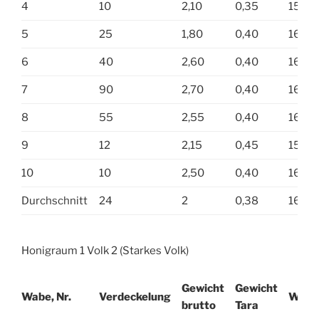
4
10
2,10
0,35
15,9
5
25
1,80
0,40
16,5
6
40
2,60
0,40
16,3
7
90
2,70
0,40
16,4
8
55
2,55
0,40
16,0
9
12
2,15
0,45
15,5
10
10
2,50
0,40
16,0
Durchschnitt
24
2
0,38
16,2
Honigraum 1 Volk 2 (Starkes Volk)
Gewicht
Gewicht
Wabe, Nr.
Verdeckelung
Wasse
brutto
Tara