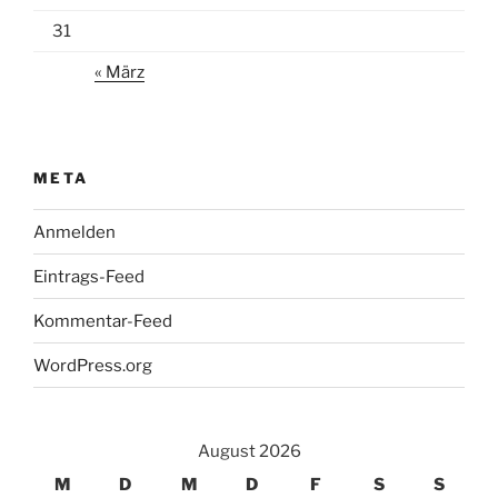
31
« März
META
Anmelden
Eintrags-Feed
Kommentar-Feed
WordPress.org
August 2026
M
D
M
D
F
S
S