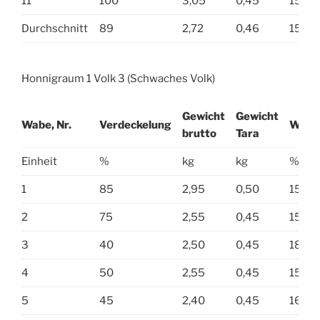
11
100
3,05
0,45
15,8
Durchschnitt
89
2,72
0,46
15,0
Honnigraum 1 Volk 3 (Schwaches Volk)
Gewicht
Gewicht
Wabe, Nr.
Verdeckelung
Wasse
brutto
Tara
Einheit
%
kg
kg
%
1
85
2,95
0,50
15,8
2
75
2,55
0,45
15,6
3
40
2,50
0,45
18,8
4
50
2,55
0,45
15,4
5
45
2,40
0,45
16,0