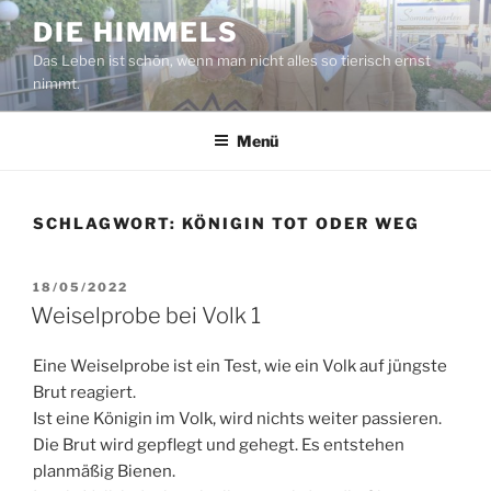
Zum
DIE HIMMELS
Inhalt
Das Leben ist schön, wenn man nicht alles so tierisch ernst
springen
nimmt.
Menü
SCHLAGWORT:
KÖNIGIN TOT ODER WEG
VERÖFFENTLICHT
18/05/2022
AM
Weiselprobe bei Volk 1
Eine Weiselprobe ist ein Test, wie ein Volk auf jüngste
Brut reagiert.
Ist eine Königin im Volk, wird nichts weiter passieren.
Die Brut wird gepflegt und gehegt. Es entstehen
planmäßig Bienen.