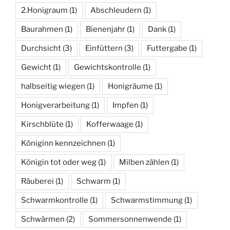
2.Honigraum
(1)
Abschleudern
(1)
Baurahmen
(1)
Bienenjahr
(1)
Dank
(1)
Durchsicht
(3)
Einfüttern
(3)
Futtergabe
(1)
Gewicht
(1)
Gewichtskontrolle
(1)
halbseitig wiegen
(1)
Honigräume
(1)
Honigverarbeitung
(1)
Impfen
(1)
Kirschblüte
(1)
Kofferwaage
(1)
Königinn kennzeichnen
(1)
Königin tot oder weg
(1)
Milben zählen
(1)
Räuberei
(1)
Schwarm
(1)
Schwarmkontrolle
(1)
Schwarmstimmung
(1)
Schwärmen
(2)
Sommersonnenwende
(1)