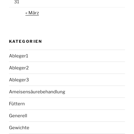
31
« März
KATEGORIEN
Ableger1
Ableger2
Ableger3
Ameisensäurebehandlung
Füttern
Generell
Gewichte