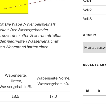
Volk1
Volk2
Volk3
. Die Wabe 7- hier beispielhaft
ckelt. Der Wassergehalt der
ARCHIV
ie unverdeckelten Zellen unmittelbar
 den niedrigsten Wassergehalt mit
Archiv
ren Wabenrand hatten einen
NEUESTE KO
Wabenseite:
Wabenseite: Vorne,
Hinten,
Wassergehalt in%
Wassergehalt in %
M
D
18,5
17,0