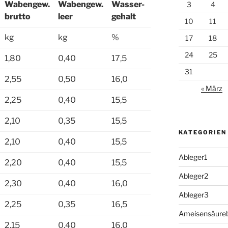
Wabengew.
Wabengew.
Wasser-
3
4
Volk
brutto
leer
gehalt
10
11
kg
kg
%
17
18
24
25
1,80
0,40
17,5
1,1
31
2,55
0,50
16,0
1,1
« März
2,25
0,40
15,5
1,1
2,10
0,35
15,5
1,1
KATEGORIEN
2,10
0,40
15,5
1,1
Ableger1
2,20
0,40
15,5
1,1
Ableger2
2,30
0,40
16,0
1,1
Ableger3
2,25
0,35
16,5
1,1
Ameisensäure
2,15
0,40
16,0
1,1