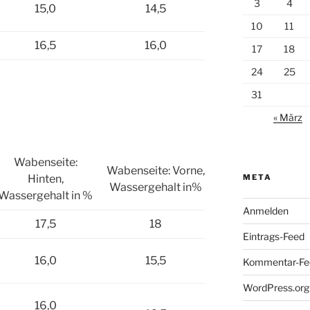
3
4
15,0
14,5
10
11
16,5
16,0
17
18
24
25
31
« März
Wabenseite:
Wabenseite: Vorne,
Hinten,
META
Wassergehalt in%
Wassergehalt in %
Anmelden
17,5
18
Eintrags-Feed
16,0
15,5
Kommentar-Fe
WordPress.org
16,0