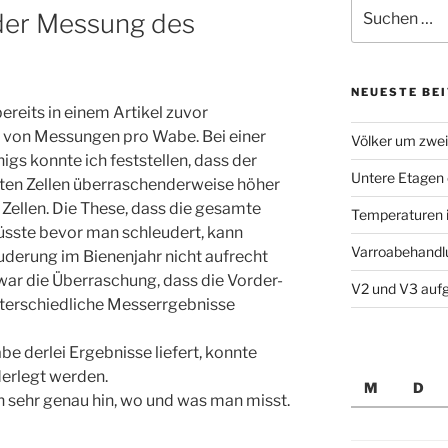
Suche
der Messung des
nach:
NEUESTE BE
bereits in einem Artikel zuvor
e von Messungen pro Wabe. Bei einer
Völker um zwei
s konnte ich feststellen, dass der
Untere Etagen 
ten Zellen überraschenderweise höher
 Zellen. Die These, dass die gesamte
Temperaturen i
üsste bevor man schleudert, kann
Varroabehandl
uderung im Bienenjahr nicht aufrecht
war die Überraschung, dass die Vorder-
V2 und V3 aufg
terschiedliche Messerrgebnisse
e derlei Ergebnisse liefert, konnte
erlegt werden.
M
D
 sehr genau hin, wo und was man misst.