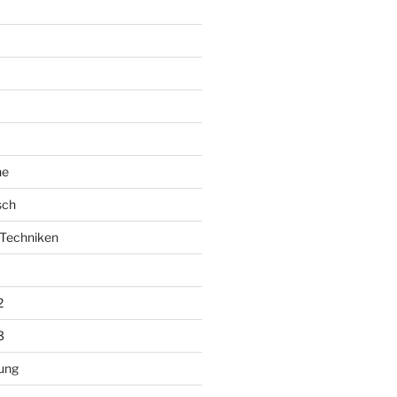
he
sch
Techniken
2
3
ung