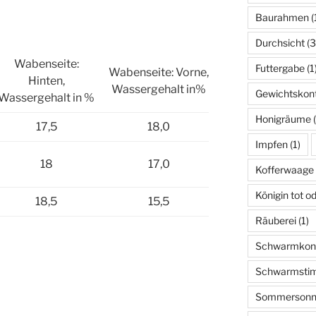
Baurahmen
(
Durchsicht
(3
Wabenseite:
Futtergabe
(1
Wabenseite: Vorne,
Hinten,
Wassergehalt in%
Gewichtskont
Wassergehalt in %
Honigräume
(
17,5
18,0
Impfen
(1)
18
17,0
Kofferwaage
Königin tot o
18,5
15,5
Räuberei
(1)
Schwarmkont
Schwarmsti
Sommersonn