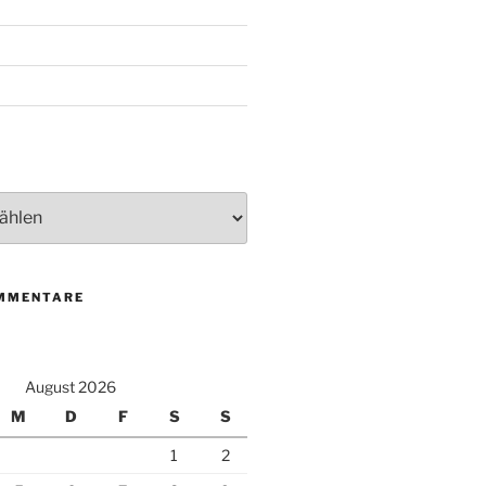
MMENTARE
August 2026
M
D
F
S
S
1
2