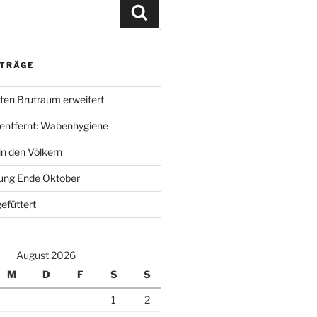
Suchen
ITRÄGE
ten Brutraum erweitert
entfernt: Wabenhygiene
n den Völkern
ung Ende Oktober
efüttert
August 2026
M
D
F
S
S
1
2