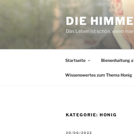
Zum
Inhalt
DIE HIMM
springen
Das Leben ist schön, wenn man n
Startseite
Bienenhaltung a´
Wissenswertes zum Thema Honig
KATEGORIE:
HONIG
VERÖFFENTLICHT
20/06/2022