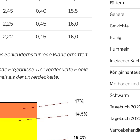
Füttern
2,45
0,40
15,5
1,1
Generell
2,25
0,45
16,0
1,1
Gewichte
2,22
0,45
16,0
Honig
Hummeln
s Schleuderns für jede Wabe ermittelt
In eigener Sac
de Ergebnisse. Der verdeckelte Honig
Königinnentau
lt als der unverdeckelte.
Methoden und 
Schwarm
Tagebuch 202
Tagebuch 202
Varroabehandl