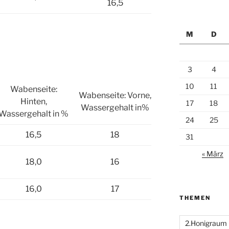
16,5
M
D
3
4
10
11
Wabenseite:
Wabenseite: Vorne,
Hinten,
17
18
Wassergehalt in%
Wassergehalt in %
24
25
16,5
18
31
« März
18,0
16
16,0
17
THEMEN
2.Honigraum