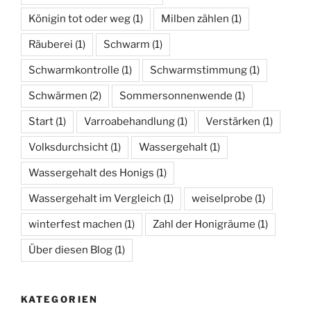
Königin tot oder weg
(1)
Milben zählen
(1)
Räuberei
(1)
Schwarm
(1)
Schwarmkontrolle
(1)
Schwarmstimmung
(1)
Schwärmen
(2)
Sommersonnenwende
(1)
Start
(1)
Varroabehandlung
(1)
Verstärken
(1)
Volksdurchsicht
(1)
Wassergehalt
(1)
Wassergehalt des Honigs
(1)
Wassergehalt im Vergleich
(1)
weiselprobe
(1)
winterfest machen
(1)
Zahl der Honigräume
(1)
Über diesen Blog
(1)
KATEGORIEN