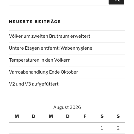
nach:
NEUESTE BEITRÄGE
Völker um zweiten Brutraum erweitert
Untere Etagen entfernt: Wabenhygiene
Temperaturen in den Völkern
Varroabehandlung Ende Oktober
V2 und V3 aufgefüttert
August 2026
M
D
M
D
F
S
S
1
2