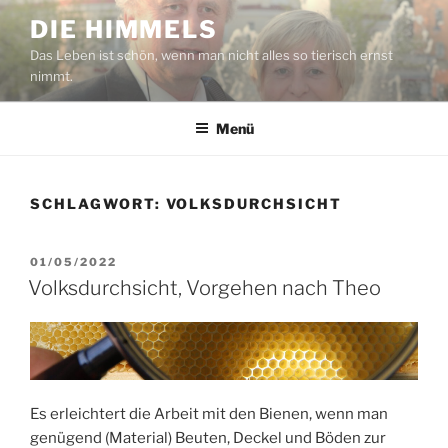
Zum
DIE HIMMELS
Inhalt
Das Leben ist schön, wenn man nicht alles so tierisch ernst
springen
nimmt.
Menü
SCHLAGWORT:
VOLKSDURCHSICHT
VERÖFFENTLICHT
01/05/2022
AM
Volksdurchsicht, Vorgehen nach Theo
Es erleichtert die Arbeit mit den Bienen, wenn man
genügend (Material) Beuten, Deckel und Böden zur