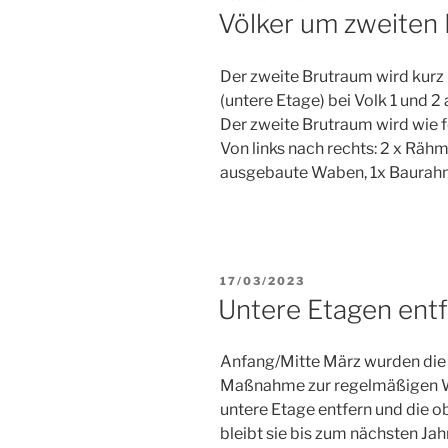
AM
Völker um zweiten 
Der zweite Brutraum wird kurz
(untere Etage) bei Volk 1 und 2
Der zweite Brutraum wird wie f
Von links nach rechts: 2 x Räh
ausgebaute Waben, 1x Baurah
VERÖFFENTLICHT
17/03/2023
AM
Untere Etagen ent
Anfang/Mitte März wurden die u
Maßnahme zur regelmäßigen Wa
untere Etage entfern und die o
bleibt sie bis zum nächsten Ja