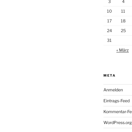
3
4
10
11
17
18
24
25
31
« März
META
Anmelden
Eintrags-Feed
Kommentar-Fe
WordPress.org