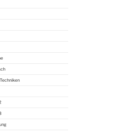
he
sch
Techniken
2
3
ung