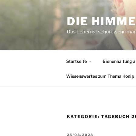
Zum
Inhalt
DIE HIMM
springen
Das Leben ist schön, wenn man n
Startseite
Bienenhaltung a´
Wissenswertes zum Thema Honig
KATEGORIE:
TAGEBUCH 2
VERÖFFENTLICHT
25/03/2023