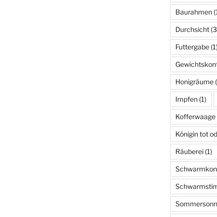
Baurahmen
(
Durchsicht
(3
Futtergabe
(1
Gewichtskont
Honigräume
(
Impfen
(1)
Kofferwaage
Königin tot o
Räuberei
(1)
Schwarmkont
Schwarmsti
Sommersonn