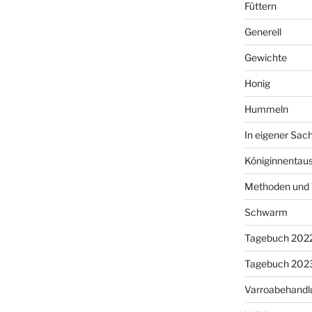
Füttern
Generell
Gewichte
Honig
Hummeln
In eigener Sac
Königinnentau
Methoden und 
Schwarm
Tagebuch 202
Tagebuch 202
Varroabehandl