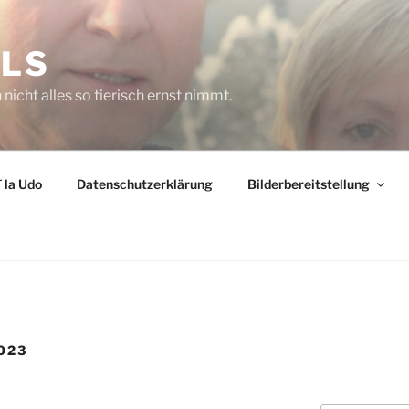
ELS
icht alles so tierisch ernst nimmt.
 la Udo
Datenschutzerklärung
Bilderbereitstellung
023