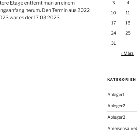
3
4
tere Etage entfernt man an einem
ingsanfang herum. Den Termin aus 2022
10
11
2023 war es der 17.03.2023.
17
18
24
25
31
« März
KATEGORIEN
Ableger1
Ableger2
Ableger3
Ameisensäure