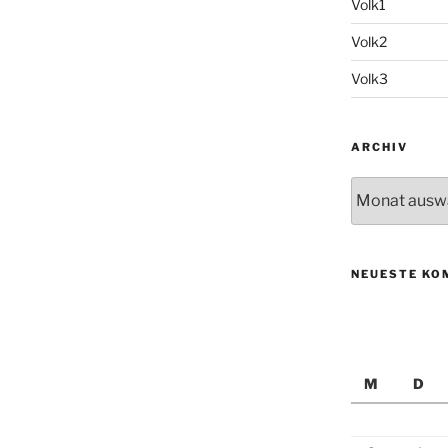
Volk1
Volk2
Volk3
ARCHIV
Archiv
NEUESTE KO
M
D