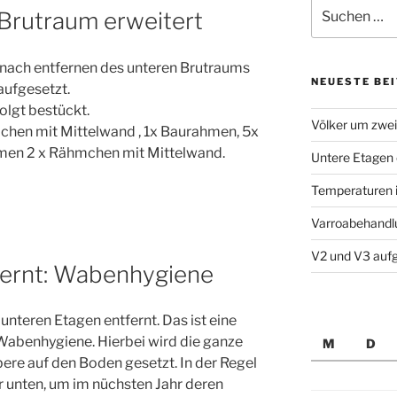
Suche
Brutraum erweitert
nach:
 nach entfernen des unteren Brutraums
NEUESTE BE
 aufgesetzt.
olgt bestückt.
Völker um zwei
mchen mit Mittelwand , 1x Baurahmen, 5x
men 2 x Rähmchen mit Mittelwand.
Untere Etagen 
Temperaturen i
Varroabehandl
V2 und V3 aufg
fernt: Wabenhygiene
nteren Etagen entfernt. Das ist eine
benhygiene. Hierbei wird die ganze
M
D
bere auf den Boden gesetzt. In der Regel
hr unten, um im nüchsten Jahr deren