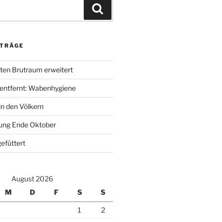
Suchen
ITRÄGE
ten Brutraum erweitert
entfernt: Wabenhygiene
n den Völkern
ung Ende Oktober
efüttert
August 2026
M
D
F
S
S
1
2