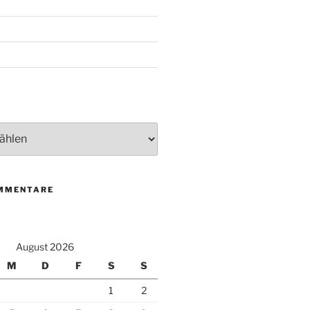
MMENTARE
August 2026
M
D
F
S
S
1
2