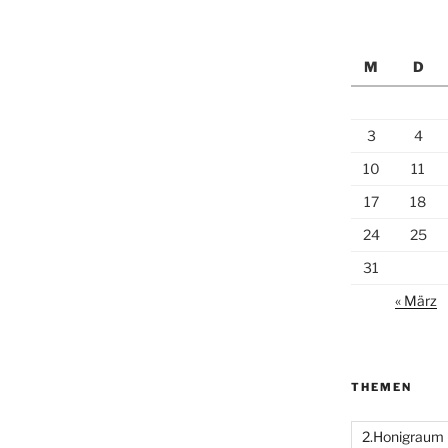
M
D
3
4
10
11
17
18
24
25
31
« März
THEMEN
2.Honigraum